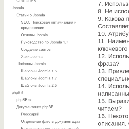
Статьи IPB
7. Исполь
Joomla
8. Не исп
Статьи о Joomla
9. Какова 
SEO, Поисковая оптимизация и
Составляе
продвижение
10. Атриб
Основы Joomla
11. Наиме
Руководство по Joomla 1.7
ключевого
Создание сайтов
12. Испол
Хаки Joomla
фраза?
Шаблоны Joomla
13. Привле
Шаблоны Joomla 1.5
Шаблоны Joomla 1.7
специальн
Шаблоны Joomla 2.5
14. Испол
phpBB
написанные
phpBBex
15. Вырази
Документация phpBB
читаем?
Глоссарий
16. Некот
Отдельные файлы документации
описания. 
Руководство для пользователей