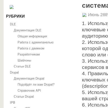
систем
Июнь 28th
РУБРИКИ
1. Исполь
DLE
ключевые 
Документация DLE
аудиторию
Общая информация
2. Исполь
Работа с админпанелью
которой о
Работа с движком
Разработчикам
слово или
Шаблоны
3. Использ
Статьи DLE
сервисов 
Drupal
4. Правил
Документация Drupal
ключевых с
Подойдёт ли вам Drupal?
(descriptio
Справочник API
5. Использ
Статьи Drupal
вашей стр
IPB
6. Использ