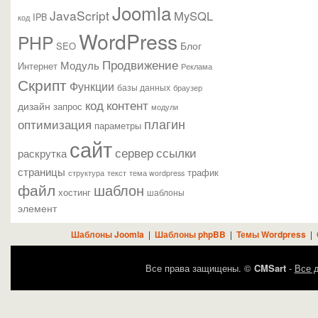
Joomla
JavaScript
MySQL
IPB
код
WordPress
PHP
Блог
SEO
Продвижение
Модуль
Интернет
Реклама
Скрипт
Функции
базы данных
браузер
контент
код
дизайн
запрос
модули
плагин
оптимизация
параметры
сайт
сервер
ссылки
раскрутка
страницы
трафик
текст
структура
тема wordpress
файл
шаблон
хостинг
шаблоны
элемент
Шаблоны Joomla
|
Шаблоны phpBB
|
Темы Wordpress
|
Все права защищены. ©
CMSart
-
Все д