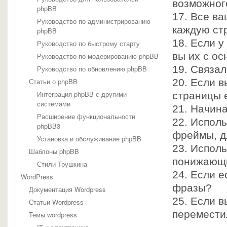
возможног
phpBB
17. Все в
Руководство по администрированию
каждую ст
phpBB
18. Если 
Руководство по быстрому старту
вы их с о
Руководство по модерированию phpBB
19. Связал
Руководство по обновлению phpBB
Статьи о phpBB
20. Если в
Интеграция phpBB с другими
страницы 
системами
21. Начина
Расширение функциональности
22. Испол
phpBB3
фреймы, д
Установка и обслуживание phpBB
23. Исполь
Шаблоны phpBB
понижающи
Стили Трушкина
24. Если е
WordPress
фразы?
Документация Wordpress
25. Если в
Статьи Wordpress
перемести
Темы wordpress