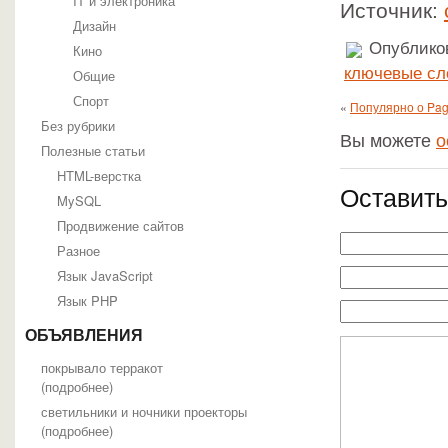
IT и электроника
Источник:
Дизайн
Опубликов
Кино
ключевые сл
Общие
Спорт
«
Популярно о Pa
Без рубрики
Вы можете
о
Полезные статьи
HTML-верстка
Оставить
MySQL
Продвижение сайтов
Разное
Язык JavaScript
Язык PHP
ОБЪЯВЛЕНИЯ
покрывало терракот
(
подробнее
)
светильники и ночники проекторы
(
подробнее
)