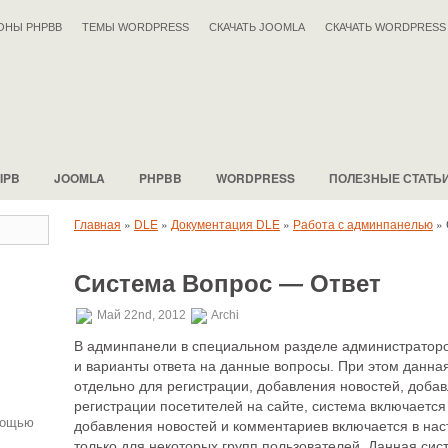
ОНЫ PHPBB
ТЕМЫ WORDPRESS
СКАЧАТЬ JOOMLA
СКАЧАТЬ WORDPRESS
IPB
JOOMLA
PHPBB
WORDPRESS
ПОЛЕЗНЫЕ СТАТЬ
Главная
»
DLE
»
Документация DLE
»
Работа с админпанелью
»
Система Вопрос — Ответ
.
Май 22nd, 2012
Archi
В админпанели в специальном разделе администраторо
и варианты ответа на данные вопросы. При этом данна
отдельно для регистрации, добавления новостей, доба
регистрации посетителей на сайте, система включается 
мощью
добавления новостей и комментариев включается в наст
только для некоторых групп пользователей. Данная сис