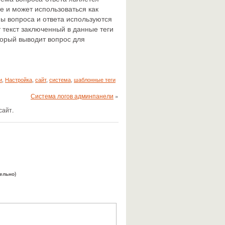
е и может использоваться как
мы вопроса и ответа используются
ят текст заключенный в данные теги
оторый выводит вопрос для
и
,
Настройка
,
сайт
,
система
,
шаблонные теги
Система логов админпанели
»
сайт.
тельно)