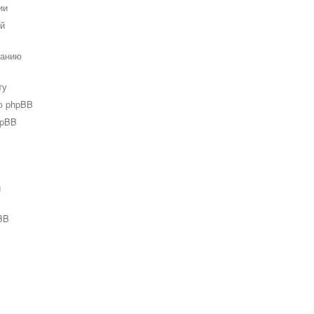
ии
ей
ванию
ту
ю phpBB
hpBB
и
BB