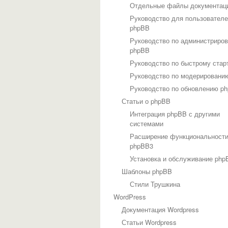
Отдельные файлы документац
Руководство для пользовател
phpBB
Руководство по администриро
phpBB
Руководство по быстрому стар
Руководство по модерировани
Руководство по обновлению p
Статьи о phpBB
Интеграция phpBB с другими
системами
Расширение функциональност
phpBB3
Установка и обслуживание php
Шаблоны phpBB
Стили Трушкина
WordPress
Документация Wordpress
Статьи Wordpress