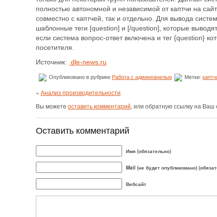
полностью автономной и независимой от каптчи на сайт
совместно с каптчей, так и отдельно. Для вывода систе
шаблонные теги [question] и [/question], которые вывод
если система вопрос-ответ включена и тег {question} к
посетителя.
Источник:
dle-news.ru
Опубликовано в рубрике
Работа с админпанелью
Метки:
каптч
«
Анализ производительности
Вы можете
оставить комментарий
, или обратную ссылку на Ваш 
Оставить комментарий
Имя (обязательно)
Mail (не будет опубликовано) (обяза
Вебсайт