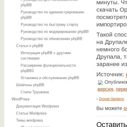
минуты. Чт
phpBB
скачать Op
Руководство по администрированию
посмотреть
phpBB
импортиро
Руководство по быстрому старту
Руководство по модерированию phpBB
Такой спо
Руководство по обновлению phpBB
на Друпал
Статьи о phpBB
немного б
Интеграция phpBB с другими
Друпала, т
системами
заранее и
Расширение функциональности
phpBB3
Источник:
Установка и обслуживание phpBB
Опубликов
Шаблоны phpBB
версия
,
пере
Стили Трушкина
WordPress
«
Drupal Gardens
Документация Wordpress
Вы можете
о
Статьи Wordpress
Темы wordpress
Оставить