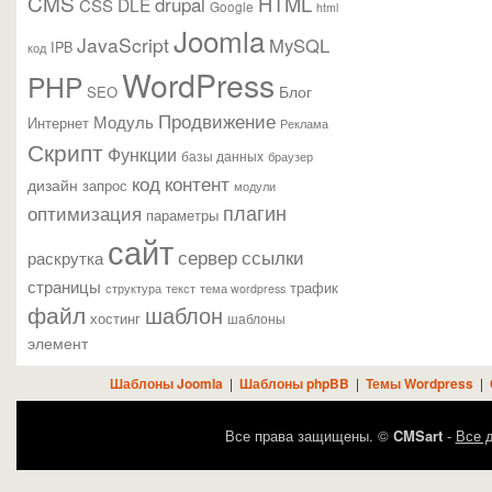
CMS
HTML
drupal
DLE
CSS
Google
html
Joomla
JavaScript
MySQL
IPB
код
WordPress
PHP
Блог
SEO
Продвижение
Модуль
Интернет
Реклама
Скрипт
Функции
базы данных
браузер
контент
код
дизайн
запрос
модули
плагин
оптимизация
параметры
сайт
сервер
ссылки
раскрутка
страницы
трафик
текст
структура
тема wordpress
файл
шаблон
хостинг
шаблоны
элемент
Шаблоны Joomla
|
Шаблоны phpBB
|
Темы Wordpress
|
Все права защищены. ©
CMSart
-
Все д