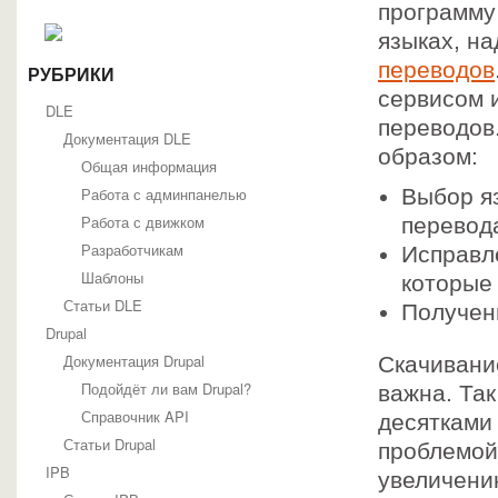
программу 
языках, н
переводов
РУБРИКИ
сервисом 
DLE
переводов
Документация DLE
образом:
Общая информация
Работа с админпанелью
Выбор яз
Работа с движком
перевод
Разработчикам
Исправл
Шаблоны
которые
Статьи DLE
Получен
Drupal
Документация Drupal
Скачивани
Подойдёт ли вам Drupal?
важна. Так
Справочник API
десятками
Статьи Drupal
проблемой,
IPB
увеличени