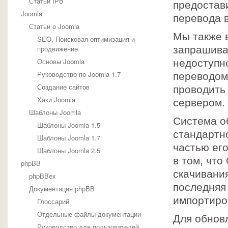
Статьи IPB
предостав
Joomla
перевода 
Статьи о Joomla
Мы также 
SEO, Поисковая оптимизация и
продвижение
запрашива
Основы Joomla
недоступн
Руководство по Joomla 1.7
переводом 
Создание сайтов
проводить 
Хаки Joomla
сервером.
Шаблоны Joomla
Система о
Шаблоны Joomla 1.5
стандартн
Шаблоны Joomla 1.7
частью ег
Шаблоны Joomla 2.5
в том, что
phpBB
скачивания
phpBBex
последняя
Документация phpBB
импортиро
Глоссарий
Отдельные файлы документации
Для обнов
Руководство для пользователей