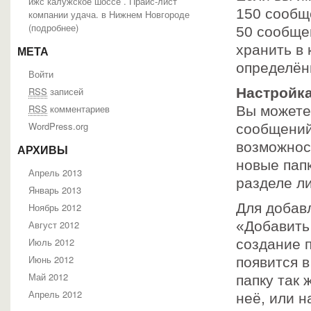
ижс калужское шоссе . Прайс-лист
150 сообщ
компании удача. в Нижнем Новгороде
(
подробнее
)
50 сообще
хранить в
МЕТА
определён
Войти
RSS
записей
Настройка
RSS
комментариев
Вы можете
WordPress.org
сообщений
возможнос
АРХИВЫ
новые пап
Апрель 2013
разделе л
Январь 2013
Для добавл
Ноябрь 2012
Август 2012
«Добавить
Июль 2012
создание 
Июнь 2012
появится в
Май 2012
папку так 
Апрель 2012
неё, или н