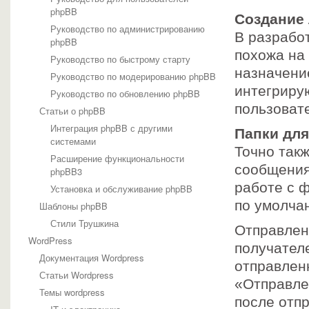
phpBB
Создание
Руководство по администрированию
В разрабо
phpBB
похожа на
Руководство по быстрому старту
назначение
Руководство по модерированию phpBB
интегрирую
Руководство по обновлению phpBB
пользоват
Статьи о phpBB
Интеграция phpBB с другими
Папки дл
системами
Точно такж
Расширение функциональности
сообщения 
phpBB3
работе с 
Установка и обслуживание phpBB
по умолча
Шаблоны phpBB
Стили Трушкина
Отправлен
WordPress
получателе
Документация Wordpress
отправлен
Статьи Wordpress
«Отправле
Темы wordpress
после отпр