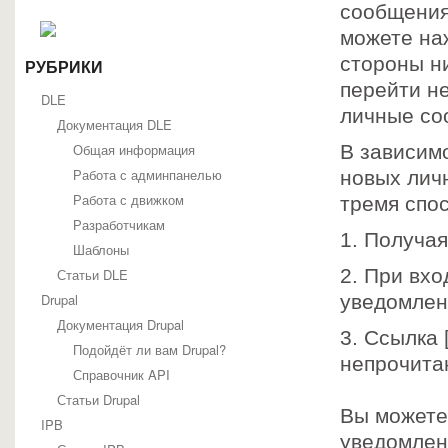
сообщения
можете на
стороны н
РУБРИКИ
перейти не
DLE
личные со
Документация DLE
Общая информация
В зависим
Работа с админпанелью
новых лич
Работа с движком
тремя спо
Разработчикам
1. Получая
Шаблоны
2. При вх
Статьи DLE
Drupal
уведомлен
Документация Drupal
3. Ссылка 
Подойдёт ли вам Drupal?
непрочита
Справочник API
Статьи Drupal
Вы можете
IPB
уведомлен