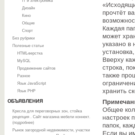
IT и электроника
«Исходящие
Дизайн
прочтёт в
Кино
возможнос
Общие
Каждая па
Спорт
может хра
Без рубрики
указано в
Полезные статьи
установка
HTML-верстка
Вверху ка
MySQL
строка, п
Продвижение сайтов
также проц
Разное
ограничени
Язык JavaScript
хранить с
Язык PHP
Примечан
ОБЪЯВЛЕНИЯ
Общее кол
Кресла для переговорных зон, стойка
рецепция . Сайт магазина мебели коннект.
настроек п
(
подробнее
)
папок, каж
Рынок загородной недвижимости, участки
Если вы им