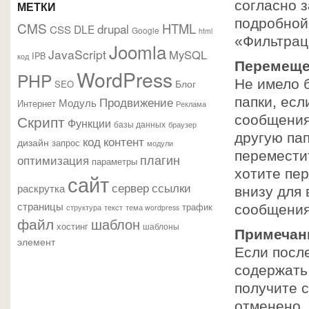
согласно 
МЕТКИ
подробной
CMS
HTML
drupal
DLE
CSS
Google
html
«Фильтрац
Joomla
JavaScript
MySQL
IPB
код
Перемеще
WordPress
PHP
Не имело 
Блог
SEO
Продвижение
папки, ес
Модуль
Интернет
Реклама
Скрипт
сообщения
Функции
базы данных
браузер
другую пап
контент
код
дизайн
запрос
модули
перемести
плагин
оптимизация
параметры
хотите пе
сайт
сервер
ссылки
раскрутка
внизу для 
страницы
трафик
текст
сообщения
структура
тема wordpress
файл
шаблон
хостинг
шаблоны
Примечан
элемент
Если посл
содержать
получите 
отменено.