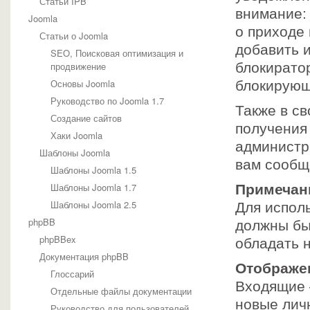
Статьи IPB
внимание:
Joomla
о приходе
Статьи о Joomla
добавить 
SEO, Поисковая оптимизация и
продвижение
блокирато
Основы Joomla
блокирующ
Руководство по Joomla 1.7
Также в св
Создание сайтов
получения
Хаки Joomla
администр
Шаблоны Joomla
вам сообщ
Шаблоны Joomla 1.5
Шаблоны Joomla 1.7
Примечан
Шаблоны Joomla 2.5
Для испол
phpBB
должны бы
phpBBex
обладать 
Документация phpBB
Отображе
Глоссарий
Входящие 
Отдельные файлы документации
новые лич
Руководство для пользователей