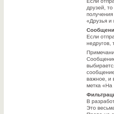
Если отпр
друзей, то
получения
«Друзья и 
Сообщение
Если отпр
недругов, 
Примечан
Сообщение
выбирается
сообщение
важное, и 
метка «На
Фильтрац
В разработ
Это весьм