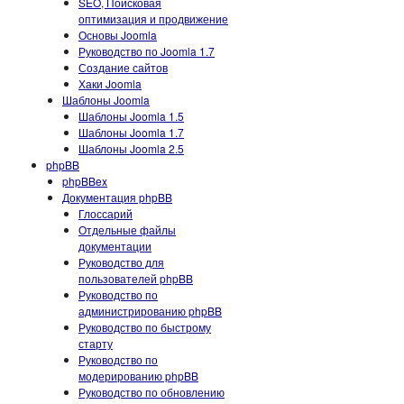
SEO, Поисковая
оптимизация и продвижение
Основы Joomla
Руководство по Joomla 1.7
Создание сайтов
Хаки Joomla
Шаблоны Joomla
Шаблоны Joomla 1.5
Шаблоны Joomla 1.7
Шаблоны Joomla 2.5
phpBB
phpBBex
Документация phpBB
Глоссарий
Отдельные файлы
документации
Руководство для
пользователей phpBB
Руководство по
администрированию phpBB
Руководство по быстрому
старту
Руководство по
модерированию phpBB
Руководство по обновлению