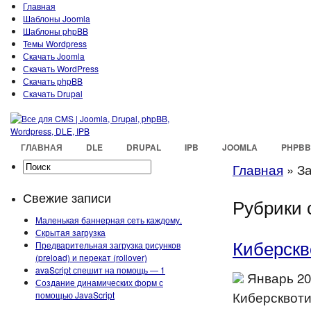
Главная
Шаблоны Joomla
Шаблоны phpBB
Темы Wordpress
Скачать Joomla
Скачать WordPress
Скачать phpBB
Скачать Drupal
ГЛАВНАЯ
DLE
DRUPAL
IPB
JOOMLA
PHPBB
Главная
»
За
Свежие записи
Рубрики 
Маленькая баннерная сеть каждому.
Скрытая загрузка
Киберскв
Предварительная загрузка рисунков
(preload) и перекат (rollover)
avaScript спешит на помощь — 1
Январь 20
Создание динамических форм с
Киберсквотин
помощью JavaScript