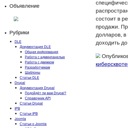
специфическ
Объявление
распростран
состоит в р
продажи. Пр
Рубрики
долларов, в
доходить до
DLE
Документация DLE
Общая информация
Опубликов
Работа с админпанелью
Работа с движком
киберсквот
Разработчикам
Шаблоны
Статьи DLE
Drupal
Документация Drupal
Подойдёт ли вам Drupal?
Справочник API
Статьи Drupal
IPB
Статьи IPB
Joomla
Статьи о Joomla