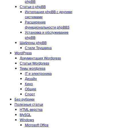
phpBB
Статьи о phpBB
Интеграция phpBB с другими
системами
Расширение
функциональности phpBB3
Установка и обслуживание
phpBB
Шаблоны phpBB
Стили Трушкина
WordPress
Документация Wordpress
Статьи Wordpress
Темы wordpress
IT и электроника
Дизайн
Кино
Общие
Спорт
Без рубрики
Полезные статьи
HTML-верстка
MySQL
Windows
Microsoft Office