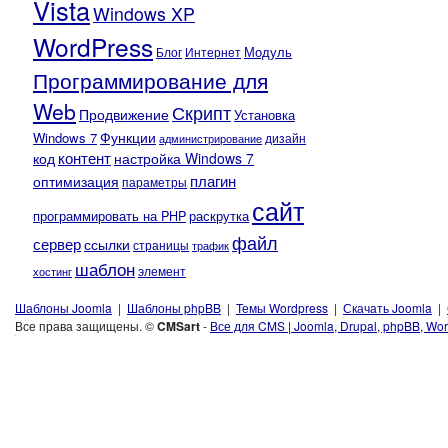
Vista
Windows XP
WordPress
Модуль
Блог
Интернет
Программирование для
Web
Скрипт
Продвижение
Установка
Функции
Windows 7
администрирование
дизайн
контент
код
настройка Windows 7
плагин
оптимизация
параметры
сайт
программировать на PHP
раскрутка
файл
сервер
ссылки
страницы
трафик
шаблон
элемент
хостинг
Шаблоны Joomla
|
Шаблоны phpBB
|
Темы Wordpress
|
Скачать Joomla
|
Все права защищены. ©
CMSart
-
Все для CMS | Joomla, Drupal, phpBB, Wor