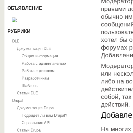
Модератор
правами д
ОБЪЯВЛЕНИЕ
обычно им
сообщений
пользовате
РУБРИКИ
хотел бы 
DLE
форумах p
Документация DLE
Добавлени
Общая информация
Работа с админпанелью
Модератор
Работа с движком
или неско
Разработчикам
либо на в
Шаблоны
действите
Статьи DLE
собой, так
Drupal
действий.
Документация Drupal
Добавле
Подойдёт ли вам Drupal?
Справочник API
На многих 
Статьи Drupal