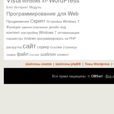
Windows XP
Модуль
Блог
Интернет
Программирование для Web
Скрипт
Продвижение
Установка Windows 7
Функции
код
администрирование
дизайн
контент
настройка Windows 7
оптимизация
плагин
параметры
программировать на PHP
сайт
сервер
ссылки
раскрутка
страницы
файл
шаблон
элемент
трафик
хостинг
Шаблоны Joomla
|
Шаблоны phpBB
|
Темы Wordpress
|
Все права защищены. ©
CMSart
-
Все д