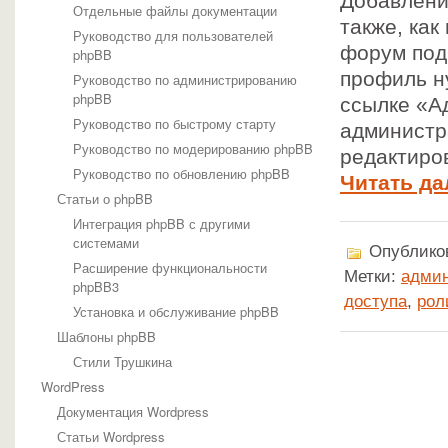
Добавлени
Отдельные файлы документации
также, как
Руководство для пользователей
форум под
phpBB
профиль н
Руководство по администрированию
phpBB
ссылке «А
Руководство по быстрому старту
администр
Руководство по модерированию phpBB
редактиро
Руководство по обновлению phpBB
Читать да
Статьи о phpBB
Интеграция phpBB с другими
системами
Опубликов
Расширение функциональности
Метки:
админ
phpBB3
доступа
,
рол
Установка и обслуживание phpBB
Шаблоны phpBB
Стили Трушкина
WordPress
Документация Wordpress
Статьи Wordpress