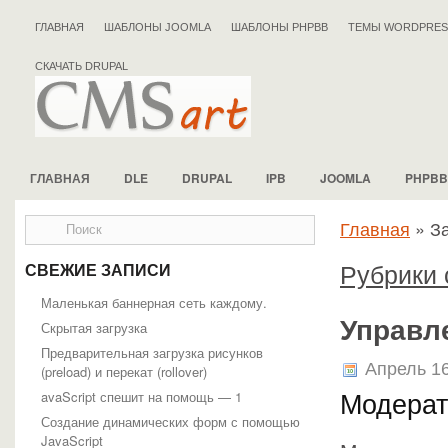
ГЛАВНАЯ
ШАБЛОНЫ JOOMLA
ШАБЛОНЫ PHPBB
ТЕМЫ WORDPRES
СКАЧАТЬ DRUPAL
ГЛАВНАЯ
DLE
DRUPAL
IPB
JOOMLA
PHPBB
Главная
»
З
Рубрики 
СВЕЖИЕ ЗАПИСИ
Маленькая баннерная сеть каждому.
Управл
Скрытая загрузка
Предварительная загрузка рисунков
Апрель 16
(preload) и перекат (rollover)
avaScript спешит на помощь — 1
Модерат
Создание динамических форм с помощью
JavaScript