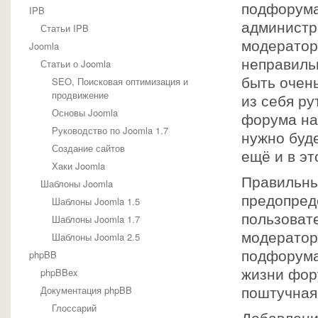
подфорумам
IPB
администр
Статьи IPB
модератор
Joomla
неправиль
Статьи о Joomla
SEO, Поисковая оптимизация и
быть очень
продвижение
из себя ру
Основы Joomla
форума на
Руководство по Joomla 1.7
нужно буд
Создание сайтов
ещё и в э
Хаки Joomla
Правильны
Шаблоны Joomla
предопред
Шаблоны Joomla 1.5
пользовате
Шаблоны Joomla 1.7
модератор
Шаблоны Joomla 2.5
phpBB
подфорумах
phpBBex
жизни фору
Документация phpBB
поштучная
Глоссарий