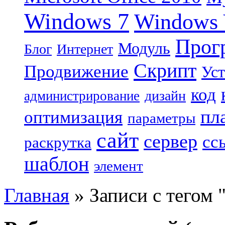
Windows 7
Windows 
Прог
Модуль
Блог
Интернет
Скрипт
Продвижение
Уст
код
дизайн
администрирование
пл
оптимизация
параметры
сайт
сервер
сс
раскрутка
шаблон
элемент
Главная
»
Записи с тегом 