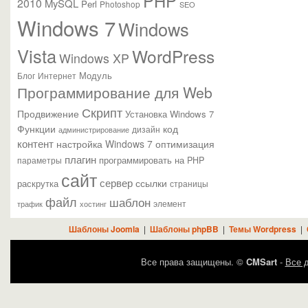
PHP
2010
MySQL
Perl
Photoshop
SEO
Windows 7
Windows
Vista
WordPress
Windows XP
Модуль
Блог
Интернет
Программирование для Web
Скрипт
Продвижение
Установка Windows 7
Функции
код
администрирование
дизайн
контент
настройка Windows 7
оптимизация
плагин
параметры
программировать на PHP
сайт
сервер
ссылки
раскрутка
страницы
файл
шаблон
элемент
трафик
хостинг
Шаблоны Joomla
|
Шаблоны phpBB
|
Темы Wordpress
|
Все права защищены. ©
CMSart
-
Все д