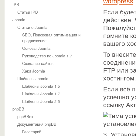
IPB
Если буде
Статьи IPB
действие,
Joomla
Статьи о Joomla
Пожалуйста
SEO, Поисковая оптимизация и
помните к
продвижение
вашего хо
Основы Joomla
То внесите
Руководство по Joomla 1.7
соединени
Создание сайтов
FTP или з
Хаки Joomla
хостингом.
Шаблоны Joomla
Шаблоны Joomla 1.5
Если всё 
Шаблоны Joomla 1.7
успешно у
Шаблоны Joomla 2.5
ссылку Ак
phpBB
phpBBex
Документация phpBB
Глоссарий
3. Установ