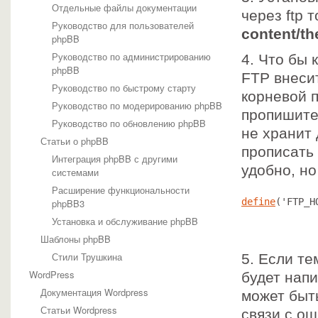
Отдельные файлы документации
через ftp 
Руководство для пользователей
content/t
phpBB
Руководство по администрированию
4. Что бы
phpBB
FTP внеси
Руководство по быстрому старту
корневой 
Руководство по модерированию phpBB
пропишите
Руководство по обновлению phpBB
не хранит 
Статьи о phpBB
прописать 
Интеграция phpBB с другими
удобно, но
системами
Расширение функциональности
define
('FTP_H
phpBB3
Установка и обслуживание phpBB
Шаблоны phpBB
Стили Трушкина
5. Если те
WordPress
будет напи
Документация Wordpress
может быть
Статьи Wordpress
связи с о