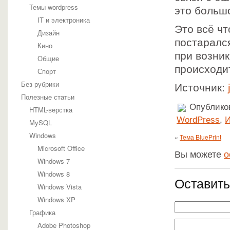
Темы wordpress
это больш
IT и электроника
Это всё чт
Дизайн
постаралс
Кино
при возни
Общие
происходи
Спорт
Без рубрики
Источник:
Полезные статьи
Опубликов
HTML-верстка
WordPress
,
И
MySQL
Windows
«
Тема BluePrint
Microsoft Office
Вы можете
о
Windows 7
Windows 8
Оставить
Windows Vista
Windows XP
Графика
Adobe Photoshop