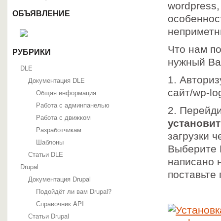
wordpress,
ОБЪЯВЛЕНИЕ
особеннос
неприметн
Что нам п
РУБРИКИ
нужный Ва
DLE
1. Авториз
Документация DLE
сайт/wp-lo
Общая информация
Работа с админпанелью
2. Перейд
Работа с движком
установит
Разработчикам
загрузки 
Шаблоны
Выберите 
Статьи DLE
написано н
Drupal
поставьте 
Документация Drupal
Подойдёт ли вам Drupal?
Справочник API
Статьи Drupal