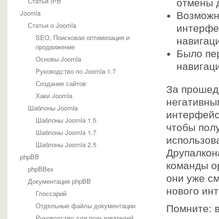
Статьи IPB
отмены 
Joomla
Возможн
Статьи о Joomla
интерфей
SEO, Поисковая оптимизация и
навигац
продвижение
Было пе
Основы Joomla
навигац
Руководство по Joomla 1.7
Создание сайтов
За прошед
Хаки Joomla
негативны
Шаблоны Joomla
интерфейс
Шаблоны Joomla 1.5
чтобы пол
Шаблоны Joomla 1.7
использов
Шаблоны Joomla 2.5
Друпалкона
phpBB
команды о
phpBBex
они уже с
Документация phpBB
нового ин
Глоссарий
Отдельные файлы документации
Помните: 
Руководство для пользователей