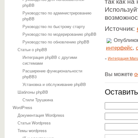
так как на
phpBB
Используйт
Руководство по администрированию
возможнос
phpBB
Руководство по быстрому старту
Источник:
Руководство по модерированию phpBB
Опубликов
Руководство по обновлению phpBB
интерфейс
,
Статьи о phpBB
Интеграция phpBB с другими
«
Интеграция Mana
системами
Расширение функциональности
Вы можете
о
phpBB3
Установка и обслуживание phpBB
Оставить
Шаблоны phpBB
Стили Трушкина
WordPress
Документация Wordpress
Статьи Wordpress
Темы wordpress