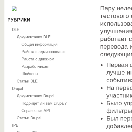
Пару неде
тестового 
РУБРИКИ
использов
DLE
улучшения
Документация DLE
работает 
Общая информация
перевода 
Работа с админпанелью
следующие
Работа с движком
Первая с
Разработчикам
лучше и
Шаблоны
события
Статьи DLE
На перво
Drupal
участни
Документация Drupal
Было уп
Подойдёт ли вам Drupal?
фильтры
Справочник API
Статьи Drupal
Был пер
IPB
добавлен