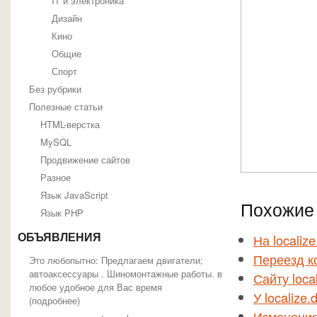
IT и электроника
Дизайн
Кино
Общие
Спорт
Без рубрики
Полезные статьи
HTML-верстка
MySQL
Продвижение сайтов
Разное
Язык JavaScript
Похожие 
Язык PHP
На localiz
ОБЪЯВЛЕНИЯ
Переезд ко
Это любопытно: Предлагаем двигатели;
автоаксессуары . Шиномонтажные работы. в
Сайту loca
любое удобное для Вас время
У localize
(
подробнее
)
Изменения 