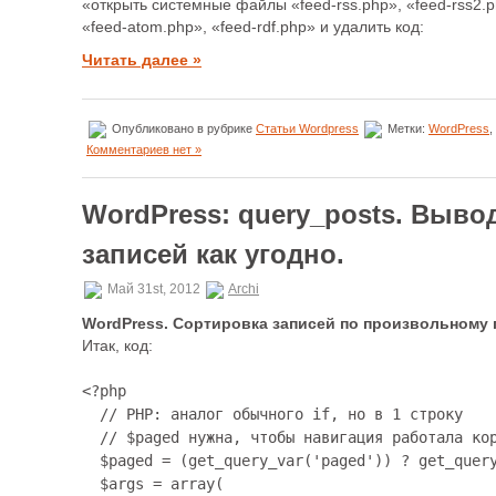
«открыть системные файлы «feed-rss.php», «feed-rss2.p
«feed-atom.php», «feed-rdf.php» и удалить код:
Читать далее »
Опубликовано в рубрике
Статьи Wordpress
Метки:
WordPress
,
Комментариев нет »
WordPress: query_posts. Выво
записей как угодно.
Май 31st, 2012
Archi
WordPress. Сортировка записей по произвольному 
Итак, код:
<?php 

  // PHP: аналог обычного if, но в 1 строку 

  // $paged нужна, чтобы навигация работала корректн
  $paged = (get_query_var('paged')) ? get_query_var
  $args = array(
