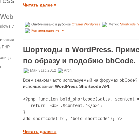
Читать далее »
 Web
Опубликовано в рубрике
Статьи Wordpress
Метки:
Shortcode
,
ndows 7
Комментариев нет »
изация
а PHP
Шорткоды в WordPress. Прим
раницы
по образу и подобию bbCode.
т
Май 31st, 2012
Archi
Всем знаком часто используемый на форумах bbCode?
использования
WordPress Shortcode API
.
<?php function bold_shortcode($atts, $content =
   return '<b>'.$content.'</b>';

}

add_shortcode('b', 'bold_shortcode'); ?>
Читать далее »