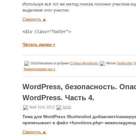
Используя всё тот же метод поиска похожих участков к
выделяем этот участок:
Свернуть ▲
<div class="footer">
Читать далее »
Опубликовано в рубрике
Статьи Wordpress
Метки:
footer.php
,
Комментариев нет »
WordPress, безопасность. Оп
WordPress. Часть 4.
Май 31st, 2012
Archi
Тема для WordPress Shuttershot добавляет/сканир
приписывает в файл «functions.php» нижеследующ
Свернуть ▲