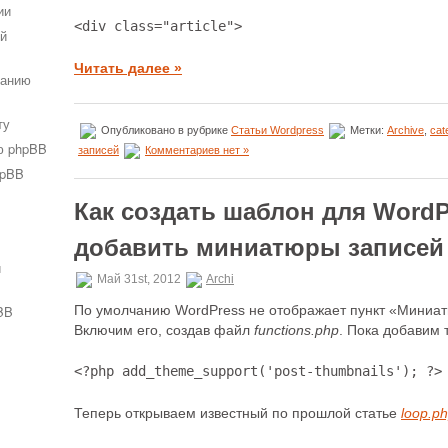
ии
<div class="article">
ей
Читать далее »
ванию
ту
Опубликовано в рубрике
Статьи Wordpress
Метки:
Archive
,
cat
ю phpBB
записей
Комментариев нет »
hpBB
Как создать шаблон для WordPr
добавить миниатюры записей 
и
Май 31st, 2012
Archi
BB
По умолчанию WordPress не отображает пункт «Миниат
Включим его, создав файл
functions.php
. Пока добавим 
<?php add_theme_support('post-thumbnails'); ?>
Теперь открываем известный по прошлой статье
loop.p