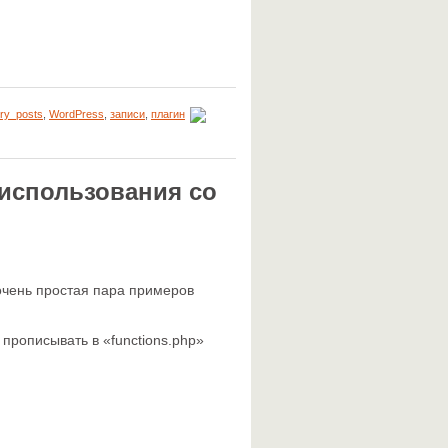
ry_posts
,
WordPress
,
записи
,
плагин
 использования со
 очень простая пара примеров
прописывать в «functions.php»