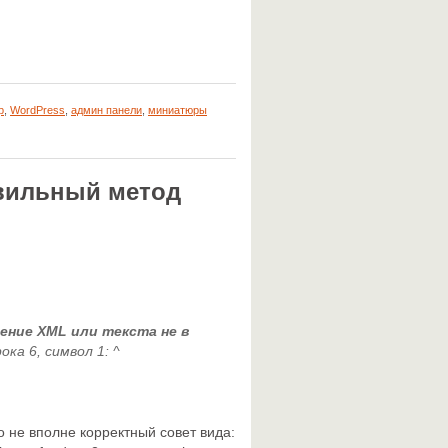
p
,
WordPress
,
админ панели
,
миниатюры
авильный метод
ение XML или текста не в
рока 6, символ 1: ^
о не вполне корректный совет вида: