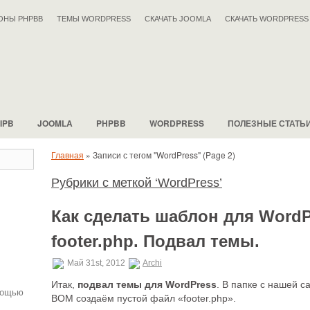
ОНЫ PHPBB
ТЕМЫ WORDPRESS
СКАЧАТЬ JOOMLA
СКАЧАТЬ WORDPRESS
IPB
JOOMLA
PHPBB
WORDPRESS
ПОЛЕЗНЫЕ СТАТЬ
Главная
»
Записи с тегом "WordPress"
(Page 2)
Рубрики с меткой ‘WordPress’
.
Как сделать шаблон для WordP
footer.php. Подвал темы.
Май 31st, 2012
Archi
Итак,
подвал темы для WordPress
. В папке с нашей 
мощью
BOM создаём пустой файл «footer.php».