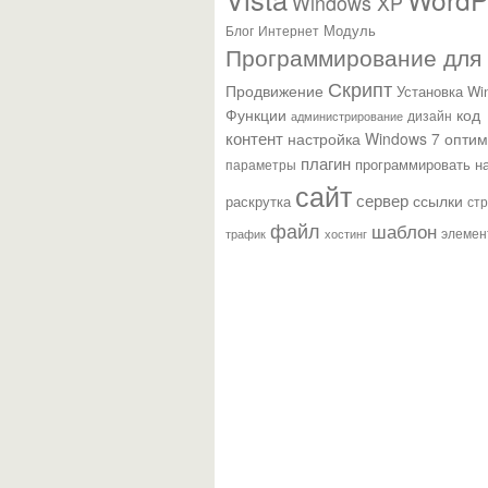
Windows XP
Модуль
Блог
Интернет
Программирование для
Скрипт
Продвижение
Установка Wi
Функции
код
администрирование
дизайн
контент
настройка Windows 7
оптим
плагин
параметры
программировать н
сайт
сервер
ссылки
раскрутка
ст
файл
шаблон
элемен
трафик
хостинг