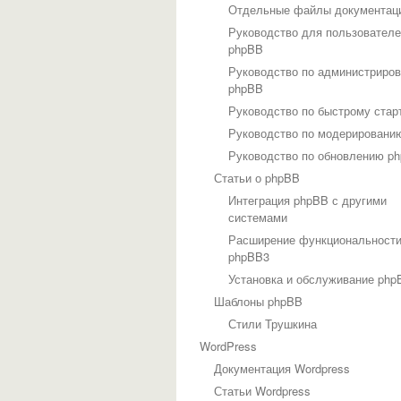
Отдельные файлы документац
Руководство для пользовател
phpBB
Руководство по администриро
phpBB
Руководство по быстрому стар
Руководство по модерировани
Руководство по обновлению p
Статьи о phpBB
Интеграция phpBB с другими
системами
Расширение функциональност
phpBB3
Установка и обслуживание php
Шаблоны phpBB
Стили Трушкина
WordPress
Документация Wordpress
Статьи Wordpress