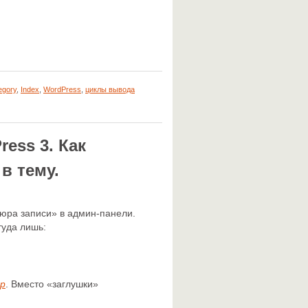
egory
,
Index
,
WordPress
,
циклы вывода
ess 3. Как
в тему.
юра записи» в админ-панели.
туда лишь:
hp
. Вместо «заглушки»