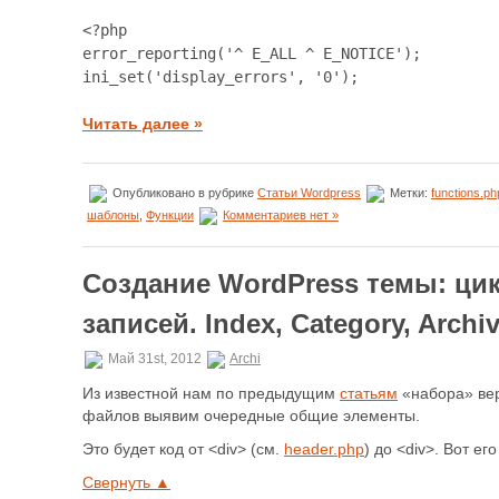
<?php

error_reporting('^ E_ALL ^ E_NOTICE');

ini_set('display_errors', '0');
Читать далее »
Опубликовано в рубрике
Статьи Wordpress
Метки:
functions.ph
шаблоны
,
Функции
Комментариев нет »
Создание WordPress темы: ц
записей. Index, Category, Archiv
Май 31st, 2012
Archi
Из известной нам по предыдущим
статьям
«набора» вер
файлов выявим очередные общие элементы.
Это будет код от <div> (см.
header.php
) до <div>. Вот ег
Свернуть ▲