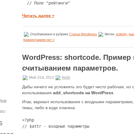
  // Поле "рейтинги"
Читать далее »
Опубликовано в рубрике
Статьи Wordpress
Метки:
orderby
,
que
Комментариев нет »
WordPress: shortcode. Пример
считыванием параметров.
Май 31st, 2012
Archi
Дабы ничего не усложнять это будет чисто рабочая, но
использования
add_shortcode на WordPress
.
fice
Итак, вариант использования с входными параметрами, 
темы, либо в коде плагина:
SEO
s
<?php

// $attr - входные параметры
ress