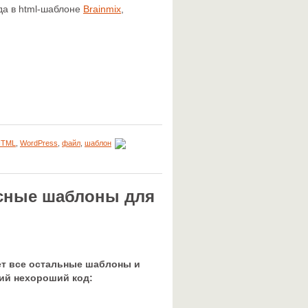
ода в html-шаблоне
Brainmix
,
HTML
,
WordPress
,
файл
,
шаблон
асные шаблоны для
ует все остальные шаблоны и
ий нехороший код: