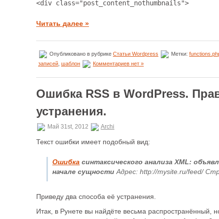
<div class="post_content_nothumbnails">
Читать далее »
Опубликовано в рубрике
Статьи Wordpress
Метки:
functions.ph
записей
,
шаблон
Комментариев нет »
Ошибка RSS в WordPress. Пр
устранения.
Май 31st, 2012
Archi
Текст ошибки имеет подобный вид:
Ошибка
синтаксического анализа XML: объявл
начале сущности
Адрес: http://mysite.ru/feed/ Ст
Приведу два способа её устранения.
Итак, в Рунете вы найдёте весьма распространённый, н