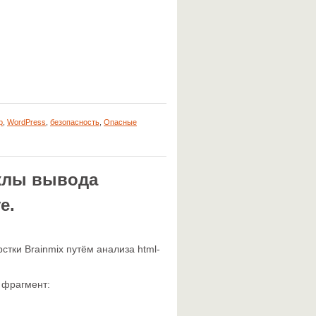
p
,
WordPress
,
безопасность
,
Опасные
иклы вывода
e.
стки Brainmix путём анализа html-
о фрагмент: