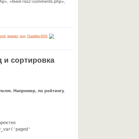
hp», «feed-rss2-comments.php»,
xml
,
анализ
,
код
,
Ошибка RSS
д и сортировка
полю. Например, по рейтингу
.
о 						

('paged') : 1;					
